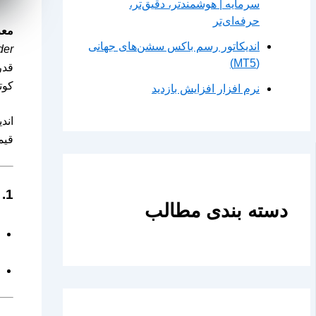
سرمایه | هوشمندتر، دقیق‌تر،
حرفه‌ای‌تر
معر
اندیکاتور رسم باکس سشن‌های جهانی
der
(MT5)
قدر
کوت
نرم افزار افزایش بازدید
اندیکاتور ACD، 
قیم
1. بازه افتتاحیه (Opening Range – OR)
دسته بندی مطالب