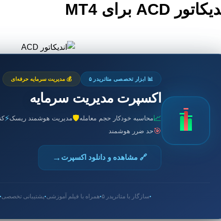
کاتور ACD برای MT4
📊 ابزار تخصصی متاتریدر ۵
💰 مدیریت سرمایه حرفه‌ای
اکسپرت مدیریت سرمایه
⚡
🛡️
📈
محاسبه خودکار حجم معامله
مدیریت هوشمند ریسک
کن
🎯
حد ضرر هوشمند
→
🔗 مشاهده و دانلود اکسپرت
سازگار با متاتریدر ۵
همراه با فیلم آموزشی
پشتیبانی تخصصی
●
●
●
●