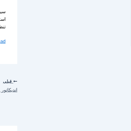
است
تنظ
oad
قبلی
اندیکاتور رس