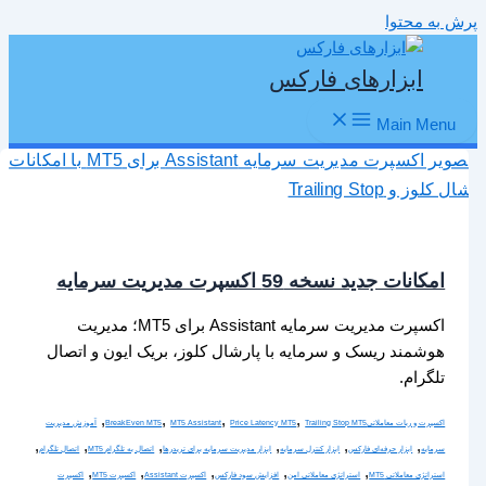
پرش به محتوا
ابزارهای فارکس
Main Menu
امکانات جدید نسخه 59 اکسپرت مدیریت سرمایه
اکسپرت مدیریت سرمایه Assistant برای MT5؛ مدیریت
هوشمند ریسک و سرمایه با پارشال کلوز، بریک ایون و اتصال
تلگرام.
,
,
,
,
اکسپرت و ربات معاملاتی
Trailing Stop MT5
Price Latency MT5
MT5 Assistant
BreakEven MT5
آموزش مدیریت
,
,
,
,
,
,
سرمایه
ابزار حرفه‌ای فارکس
ابزار کنترل سرمایه
ابزار مدیریت سرمایه برای تریدرها
اتصال به تلگرام MT5
اتصال تلگرام
,
,
,
,
,
استراتژی معاملاتی MT5
استراتژی معاملاتی امن
افزایش سود فارکس
اکسپرت Assistant
اکسپرت MT5
اکسپرت