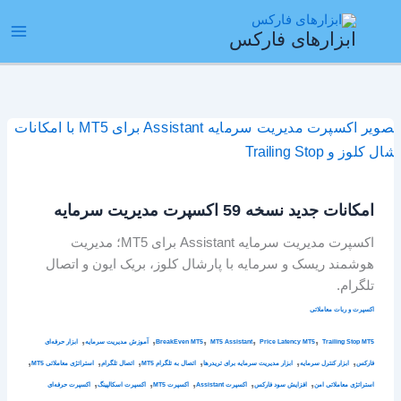
رش
ain
ه
ابزارهای فارکس
enu
حتوا
امکانات
جدید
نسخه
59
امکانات جدید نسخه 59 اکسپرت مدیریت سرمایه
اکسپرت
مدیریت
اکسپرت مدیریت سرمایه Assistant برای MT5؛ مدیریت
سرمایه
هوشمند ریسک و سرمایه با پارشال کلوز، بریک ایون و اتصال
تلگرام.
اکسپرت و ربات معاملاتی
,
,
,
,
,
Trailing Stop MT5
Price Latency MT5
MT5 Assistant
BreakEven MT5
آموزش مدیریت سرمایه
ابزار حرفه‌ای
,
,
,
,
,
,
فارکس
ابزار کنترل سرمایه
ابزار مدیریت سرمایه برای تریدرها
اتصال به تلگرام MT5
اتصال تلگرام
استراتژی معاملاتی MT5
,
,
,
,
,
استراتژی معاملاتی امن
افزایش سود فارکس
اکسپرت Assistant
اکسپرت MT5
اکسپرت اسکالپینگ
اکسپرت حرفه‌ای