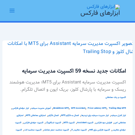
رش
Main
ه
ابزارهای فارکس
Menu
حتوا
امکانات
جدید
نسخه
59
امکانات جدید نسخه 59 اکسپرت مدیریت سرمایه
اکسپرت
مدیریت
اکسپرت مدیریت سرمایه Assistant برای MT5؛ مدیریت هوشمند
سرمایه
ریسک و سرمایه با پارشال کلوز، بریک ایون و اتصال تلگرام.
اکسپرت و ربات معاملاتی
,
,
,
,
,
,
Trailing Stop MT5
Price Latency MT5
MT5 Assistant
BreakEven MT5
آموزش مدیریت سرمایه
ابزار حرفه‌ای فارکس
,
,
,
,
,
ابزار کنترل سرمایه
ابزار مدیریت سرمایه برای تریدرها
اتصال به تلگرام MT5
اتصال تلگرام
استراتژی معاملاتی MT5
استراتژی
,
,
,
,
,
,
معاملاتی امن
افزایش سود فارکس
اکسپرت Assistant
اکسپرت MT5
اکسپرت اسکالپینگ
اکسپرت حرفه‌ای فارکس
اکسپرت
,
,
,
,
,
حرفه‌ای متاتریدر
اکسپرت فارکس برای mt5
اکسپرت متاتریدر 5
اکسپرت محاسبه حجم معامله
اکسپرت محاسبه لات
اکسپرت