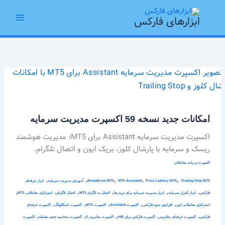
رش
Main
ه
ابزارهای فارکس
Menu
حتوا
امکانات
جدید
نسخه
59
امکانات جدید نسخه 59 اکسپرت مدیریت سرمایه
اکسپرت
مدیریت
اکسپرت مدیریت سرمایه Assistant برای MT5؛ مدیریت هوشمند
سرمایه
ریسک و سرمایه با پارشال کلوز، بریک ایون و اتصال تلگرام.
اکسپرت و ربات معاملاتی
,
,
,
,
,
Trailing Stop MT5
Price Latency MT5
MT5 Assistant
BreakEven MT5
آموزش مدیریت سرمایه
ابزار حرفه‌ای
,
,
,
,
,
,
فارکس
ابزار کنترل سرمایه
ابزار مدیریت سرمایه برای تریدرها
اتصال به تلگرام MT5
اتصال تلگرام
استراتژی معاملاتی MT5
,
,
,
,
,
استراتژی معاملاتی امن
افزایش سود فارکس
اکسپرت Assistant
اکسپرت MT5
اکسپرت اسکالپینگ
اکسپرت حرفه‌ای
,
,
,
,
,
فارکس
اکسپرت حرفه‌ای متاتریدر
اکسپرت فارکس برای mt5
اکسپرت متاتریدر 5
اکسپرت محاسبه حجم معامله
اکسپرت