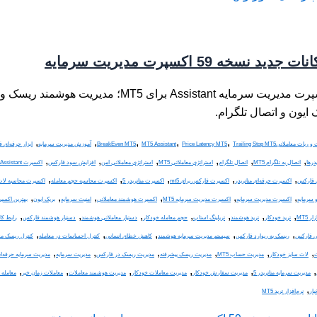
ت جدید نسخه 59 اکسپرت مدیریت سرمایه
اکسپرت مدیریت سرمایه Assistant برای MT5؛ مدی
 ایون و اتصال تلگرام.
,
,
,
,
,
و ربات معاملاتی
Trailing Stop MT5
Price Latency MT5
MT5 Assistant
BreakEven MT5
آموزش مدیریت سرمایه
ابزار حرفه‌ای 
,
,
,
,
,
,
درها
اتصال به تلگرام MT5
اتصال تلگرام
استراتژی معاملاتی MT5
استراتژی معاملاتی امن
افزایش سود فارکس
اکسپرت Assistant
,
,
,
,
,
ی فارکس
اکسپرت حرفه‌ای متاتریدر
اکسپرت فارکس برای mt5
اکسپرت متاتریدر 5
اکسپرت محاسبه حجم معامله
اکسپرت محاسبه لا
,
,
,
,
,
,
 سرمایه
اکسپرت مدیریت سرمایه
اکسپرت مدیریت سرمایه MT5
اکسپرت هوشمند معاملاتی
امنیت سرمایه
بریک ایون
بهترین اکس
,
,
,
,
,
,
,
ر MT5
ترید خودکار
ترید هوشمند
تریلینگ استاپ
حجم معامله خودکار
دستیار معاملاتی هوشمند
دستیار هوشمند فارکس
رابط کا
,
,
,
,
,
تی فارکس
ریسک به ریوارد فارکس
سیستم مدیریت سرمایه هوشمند
کاهش خطای انسانی
کنترل احساسات در معامله
کنترل ریسک مع
,
,
,
,
,
,
ت
لات سایز خودکار
مدیریت حساب MT5
مدیریت ریسک پیشرفته
مدیریت ریسک در فارکس
مدیریت سرمایه
مدیریت سرمایه حرفه‌ا
,
,
,
,
,
,
مدیریت سرمایه متاتریدر 5
مدیریت سفارش خودکار
مدیریت معاملات خودکار
مدیریت هوشمند معاملات
معاملات زمان خبر
معامله
,
بار
نرم‌افزار ترید MT5