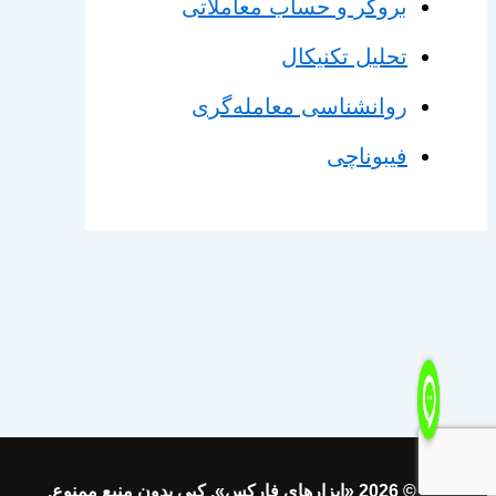
بروکر و حساب معاملاتی
تحلیل تکنیکال
روانشناسی معامله‌گری
فیبوناچی
© 2026 «ابزارهای فارکس». کپی بدون منبع ممنوع.