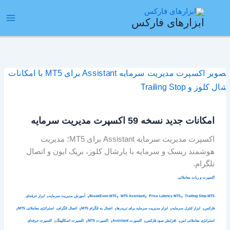
رش
ain
ه
ابزارهای فارکس
enu
حتوا
امکانات
جدید
نسخه
59
امکانات جدید نسخه 59 اکسپرت مدیریت سرمایه
اکسپرت
مدیریت
اکسپرت مدیریت سرمایه Assistant برای MT5؛ مدیریت
سرمایه
هوشمند ریسک و سرمایه با پارشال کلوز، بریک ایون و اتصال
تلگرام.
اکسپرت و ربات معاملاتی
,
,
,
,
,
Trailing Stop MT5
Price Latency MT5
MT5 Assistant
BreakEven MT5
آموزش مدیریت سرمایه
ابزار حرفه‌ای
,
,
,
,
,
,
فارکس
ابزار کنترل سرمایه
ابزار مدیریت سرمایه برای تریدرها
اتصال به تلگرام MT5
اتصال تلگرام
استراتژی معاملاتی MT5
,
,
,
,
,
استراتژی معاملاتی امن
افزایش سود فارکس
اکسپرت Assistant
اکسپرت MT5
اکسپرت اسکالپینگ
اکسپرت حرفه‌ای