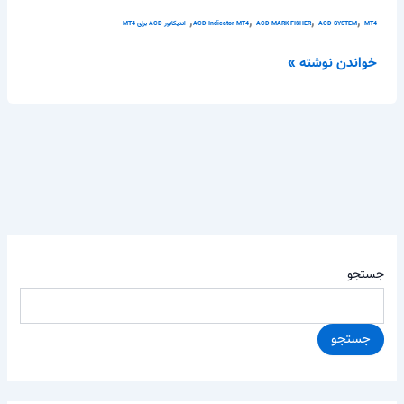
,
,
,
,
MT4
ACD SYSTEM
ACD MARK FISHER
ACD Indicator MT4
اندیکاتور ACD برای MT4
خواندن نوشته »
جستجو
جستجو