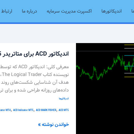
ا
اندیکاتورها
اکسپرت مدیریت سرمایه
درباره ما
ارتباط ب
اندیکاتور
اندیکاتور ACD برای متاتریدر 5
ACD
برای
معرفی کلی: ان
متاتریدر
نو
5
هدف آن شناسایی شکست‌های روند و ارز
داده‌های روزانه طراحی شده و برای تر
اندیکاتورها
,
,
,
ACD MT5 اندیکاتور
ACD MARK FISHER
ACD Indicator MT5
cator MT4
خواندن نوشته »