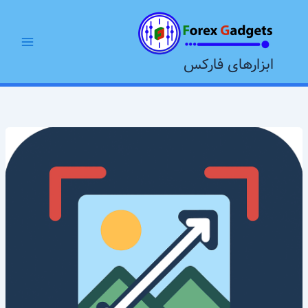
رش
Main
ه
Menu
حتوا
ابزارهای فارکس
دانلود
برنامه
برش
عکس
سریع
و
حرفه‌ای
برای
کامپیوتر
–
Free