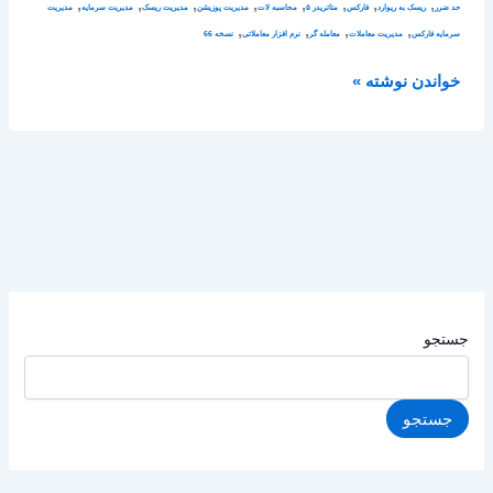
,
,
,
,
,
,
,
,
حد ضرر
ریسک به ریوارد
فارکس
متاتریدر ۵
محاسبه لات
مدیریت پوزیشن
مدیریت ریسک
مدیریت سرمایه
مدیریت
,
,
,
,
سرمایه فارکس
مدیریت معاملات
معامله گر
نرم افزار معاملاتی
نسخه 66
خواندن نوشته »
جستجو
جستجو