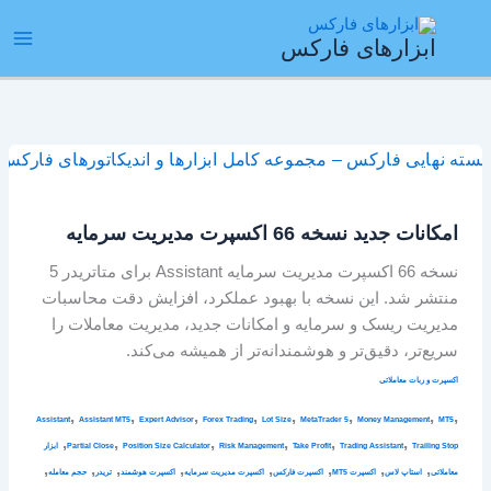
رش
ain
ه
ابزارهای فارکس
enu
حتوا
امکانات
جدید
نسخه
امکانات جدید نسخه 66 اکسپرت مدیریت سرمایه
66
اکسپرت
نسخه 66 اکسپرت مدیریت سرمایه Assistant برای متاتریدر 5
مدیریت
منتشر شد. این نسخه با بهبود عملکرد، افزایش دقت محاسبات
سرمایه
مدیریت ریسک و سرمایه و امکانات جدید، مدیریت معاملات را
سریع‌تر، دقیق‌تر و هوشمندانه‌تر از همیشه می‌کند.
اکسپرت و ربات معاملاتی
,
,
,
,
,
,
,
,
Assistant
Assistant MT5
Expert Advisor
Forex Trading
Lot Size
MetaTrader 5
Money Management
MT5
,
,
,
,
,
,
Trailing Stop
Trading Assistant
Take Profit
Risk Management
Position Size Calculator
Partial Close
ابزار
,
,
,
,
,
,
,
,
معاملاتی
استاپ لاس
اکسپرت MT5
اکسپرت فارکس
اکسپرت مدیریت سرمایه
اکسپرت هوشمند
تریدر
حجم معامله