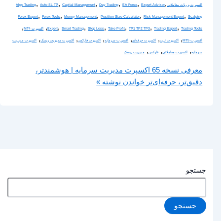
,
,
,
,
,
,
اکسپرت و ربات معاملاتی
Expert Advisor
EA Forex
Day Trading
Capital Management
Auto SL TP
Algo Trading
,
,
,
,
,
Forex Expert
Forex Tools
Money Management
Position Size Calculator
Risk Management Expert
Scalping
,
,
,
,
,
,
,
,
Trading Tools
Trading Expert
TP1 TP2 TP3
Take Profit
Stop Loss
Smart Trading
Expert
اکسپرت MT4
,
,
,
,
,
,
اکسپرت MT5
اکسپرت ترید
اکسپرت حرفه‌ای
اکسپرت سرمایه
اکسپرت فارکس
اکسپرت مدیریت ریسک
اکسپرت مدیریت
,
,
,
سرمایه
اکسپرت معاملاتی
فارکس
مدیریت ریسک
معرفی نسخه 65 اکسپرت مدیریت سرمایه | هوشمندتر،
دقیق‌تر، حرفه‌ای‌تر
خواندن نوشته »
جستجو
جستجو