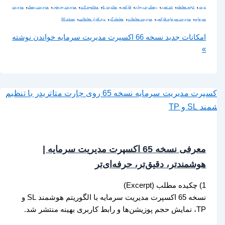
,
,
,
,
,
,
,
,
,
تریدر
حجم معامله
حد ضرر
ریسک به ریوارد
فارکس
متاتریدر ۵
محاسبه لات
مدیریت پوزیشن
مدیریت ریسک
مدیریت
,
,
,
,
,
سرمایه
مدیریت سرمایه فارکس
مدیریت معاملات
معامله گر
نرم افزار معاملاتی
نسخه 66
امکانات جدید نسخه 66 اکسپرت مدیریت سرمایه
خواندن نوشته
»
معرفی نسخه 65 اکسپرت مدیریت سرمایه |
هوشمندتر، دقیق‌تر، حرفه‌ای‌تر
1) چکیده مطلب (Excerpt)
نسخه 65 اکسپرت مدیریت سرمایه با الگوریتم هوشمند SL و
TP، نمایش حجم پوزیشن‌ها و رابط کاربری بهینه منتشر شد.