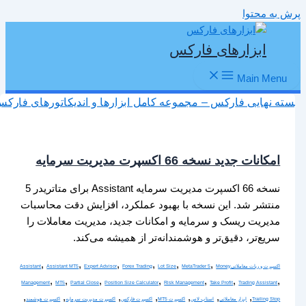
پرش به محتوا
ابزارهای فارکس
Main Menu
امکانات جدید نسخه 66 اکسپرت مدیریت سرمایه
نسخه 66 اکسپرت مدیریت سرمایه Assistant برای متاتریدر 5
منتشر شد. این نسخه با بهبود عملکرد، افزایش دقت محاسبات
مدیریت ریسک و سرمایه و امکانات جدید، مدیریت معاملات را
سریع‌تر، دقیق‌تر و هوشمندانه‌تر از همیشه می‌کند.
,
,
,
,
,
,
اکسپرت و ربات معاملاتی
Money
MetaTrader 5
Lot Size
Forex Trading
Expert Advisor
Assistant MT5
Assistant
,
,
,
,
,
,
,
Management
MT5
Partial Close
Position Size Calculator
Risk Management
Take Profit
Trading Assistant
,
,
,
,
,
,
,
Trailing Stop
ابزار معاملاتی
استاپ لاس
اکسپرت MT5
اکسپرت فارکس
اکسپرت مدیریت سرمایه
اکسپرت هوشمند