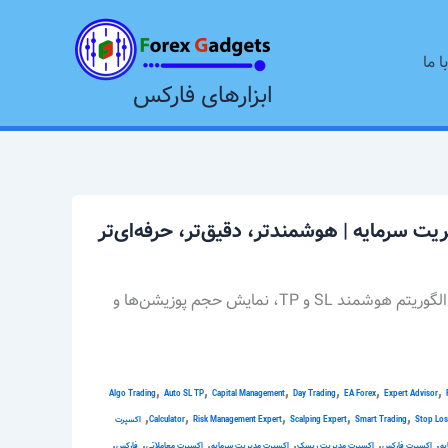
ا ما
ابزارهای فارکس
نسخه 65 اکسپرت مدیریت سرمایه با الگوریتم هوشمند SL و TP، نمایش حجم پوزیشن‌ها و
,
,
,
,
,
,
Algo Trading
Auto SL TP
Capital Management
Day Trading
EA Forex
Expert Advisor
,
,
,
,
,
Stop Los
Smart Trading
Scalping Expert
Risk Management Expert
Calculator
اکسپرت
,
,
,
,
,
,
یه
اکسپرت فارکس
اکسپرت مدیریت ریسک
اکسپرت مدیریت سرمایه
اکسپرت معاملاتی
فارکس