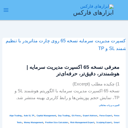
رش
ain
ه
ابزارهای فارکس
enu
حتوا
معرفی
نسخه
65
اکسپرت
معرفی نسخه 65 اکسپرت مدیریت سرمایه |
مدیریت
هوشمندتر، دقیق‌تر، حرفه‌ای‌تر
سرمایه
|
1) چکیده مطلب (Excerpt)
هوشمندتر،
نسخه 65 اکسپرت مدیریت سرمایه با الگوریتم هوشمند SL و
دقیق‌تر،
TP، نمایش حجم پوزیشن‌ها و رابط کاربری بهینه منتشر شد.
حرفه‌ای‌تر
اکسپرت و ربات معاملاتی
,
,
,
,
,
,
,
Algo Trading
Auto SL TP
Capital Management
Day Trading
EA Forex
Expert Advisor
Forex Expert
Forex
,
,
,
,
,
Tools
Money Management
Position Size Calculator
Risk Management Expert
Scalping Expert
Smart