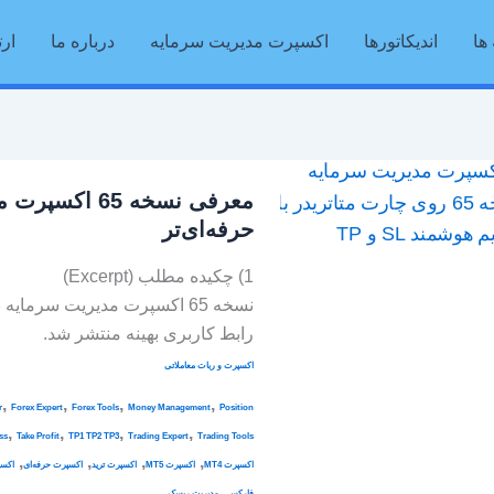
ها
اندیکاتورها
اکسپرت مدیریت سرمایه
درباره ما
ارت
معرفی
معرفی نسخه 65
نسخه
حرفه‌ای‌تر
65
اکسپرت
1) چکیده مطلب (Excerpt)
مدیریت
سرمایه
رابط کاربری بهینه منتشر شد.
|
اکسپرت و ربات معاملاتی
هوشمندتر،
دقیق‌تر،
,
,
,
,
r
Forex Expert
Forex Tools
Money Management
Position
حرفه‌ای‌تر
,
,
,
,
ss
Take Profit
TP1 TP2 TP3
Trading Expert
Trading Tools
,
,
,
,
اکسپرت MT4
اکسپرت MT5
اکسپرت ترید
اکسپرت حرفه‌ای
اکسپ
,
فارکس
مدیریت ریسک