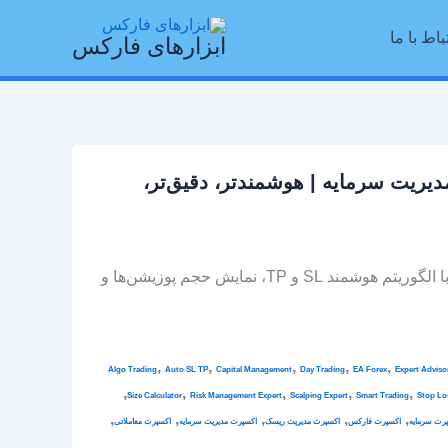
باط با ما
ابزارهای فارکس
 اکسپرت مدیریت سرمایه | هوشمندتر، دقیق‌تر،
نسخه 65 اکسپرت مدیریت سرمایه با الگوریتم هوشمند SL و TP، نمایش حجم پوزیشن‌ها و
,
,
,
,
,
Algo Trading
Auto SL TP
Capital Management
Day Trading
EA Forex
Expert Adviso
,
,
,
,
,
Size Calculator
Risk Management Expert
Scalping Expert
Smart Trading
Stop Lo
,
,
,
,
,
رت سرمایه
اکسپرت فارکس
اکسپرت مدیریت ریسک
اکسپرت مدیریت سرمایه
اکسپرت معاملاتی