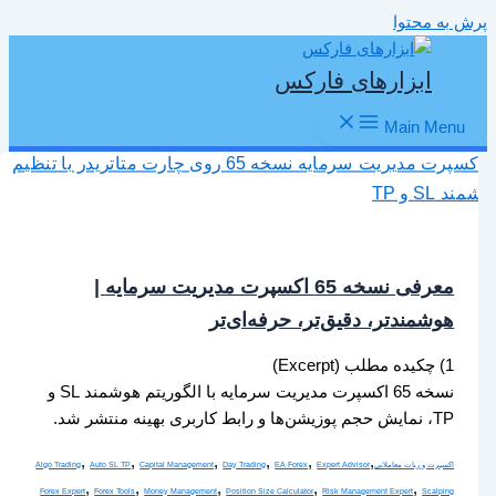
پرش به محتوا
ابزارهای فارکس
Main Menu
معرفی نسخه 65 اکسپرت مدیریت سرمایه |
هوشمندتر، دقیق‌تر، حرفه‌ای‌تر
1) چکیده مطلب (Excerpt)
نسخه 65 اکسپرت مدیریت سرمایه با الگوریتم هوشمند SL و
TP، نمایش حجم پوزیشن‌ها و رابط کاربری بهینه منتشر شد.
,
,
,
,
,
,
اکسپرت و ربات معاملاتی
Expert Advisor
EA Forex
Day Trading
Capital Management
Auto SL TP
Algo Trading
,
,
,
,
,
Forex Expert
Forex Tools
Money Management
Position Size Calculator
Risk Management Expert
Scalping