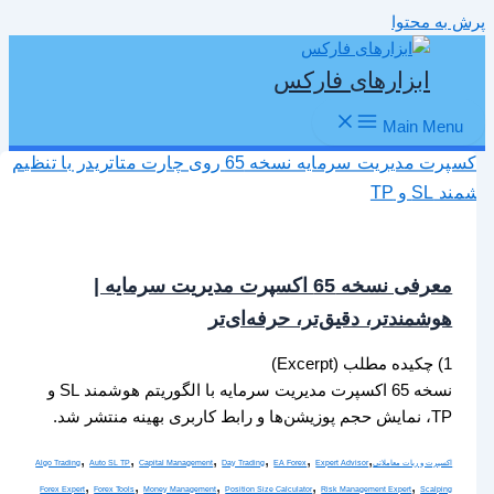
پرش به محتوا
ابزارهای فارکس
Main Menu
معرفی نسخه 65 اکسپرت مدیریت سرمایه |
هوشمندتر، دقیق‌تر، حرفه‌ای‌تر
1) چکیده مطلب (Excerpt)
نسخه 65 اکسپرت مدیریت سرمایه با الگوریتم هوشمند SL و
TP، نمایش حجم پوزیشن‌ها و رابط کاربری بهینه منتشر شد.
,
,
,
,
,
,
اکسپرت و ربات معاملاتی
Expert Advisor
EA Forex
Day Trading
Capital Management
Auto SL TP
Algo Trading
,
,
,
,
,
Forex Expert
Forex Tools
Money Management
Position Size Calculator
Risk Management Expert
Scalping