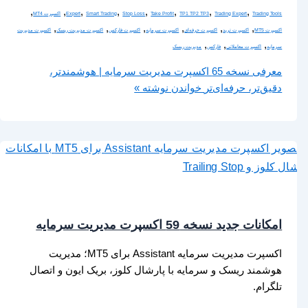
,
,
,
,
,
,
,
,
Trading Tools
Trading Expert
TP1 TP2 TP3
Take Profit
Stop Loss
Smart Trading
Expert
اکسپرت MT4
,
,
,
,
,
,
اکسپرت MT5
اکسپرت ترید
اکسپرت حرفه‌ای
اکسپرت سرمایه
اکسپرت فارکس
اکسپرت مدیریت ریسک
اکسپرت مدیریت
,
,
,
سرمایه
اکسپرت معاملاتی
فارکس
مدیریت ریسک
معرفی نسخه 65 اکسپرت مدیریت سرمایه | هوشمندتر،
دقیق‌تر، حرفه‌ای‌تر
خواندن نوشته »
امکانات جدید نسخه 59 اکسپرت مدیریت سرمایه
اکسپرت مدیریت سرمایه Assistant برای MT5؛ مدیریت
هوشمند ریسک و سرمایه با پارشال کلوز، بریک ایون و اتصال
تلگرام.