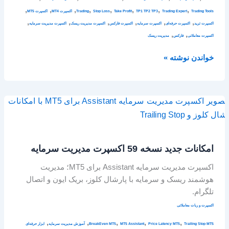
,
,
,
,
,
,
,
,
Trading Tools
Trading Expert
TP1 TP2 TP3
Take Profit
Stop Loss
Trading
اکسپرت MT4
اکسپرت MT5
,
,
,
,
,
,
اکسپرت ترید
اکسپرت حرفه‌ای
اکسپرت سرمایه
اکسپرت فارکس
اکسپرت مدیریت ریسک
اکسپرت مدیریت سرمایه
,
,
اکسپرت معاملاتی
فارکس
مدیریت ریسک
خواندن نوشته »
امکانات
جدید
نسخه
59
امکانات جدید نسخه 59 اکسپرت مدیریت سرمایه
اکسپرت
مدیریت
اکسپرت مدیریت سرمایه Assistant برای MT5؛ مدیریت
سرمایه
هوشمند ریسک و سرمایه با پارشال کلوز، بریک ایون و اتصال
تلگرام.
اکسپرت و ربات معاملاتی
,
,
,
,
,
Trailing Stop MT5
Price Latency MT5
MT5 Assistant
BreakEven MT5
آموزش مدیریت سرمایه
ابزار حرفه‌ای