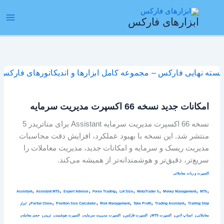
رش
ain
ه
ابزارهای فارکس
enu
حتوا
امکانات
جدید
نسخه
امکانات جدید نسخه 66 اکسپرت مدیریت سرمایه
66
اکسپرت
نسخه 66 اکسپرت مدیریت سرمایه Assistant برای متاتریدر 5
مدیریت
منتشر شد. این نسخه با بهبود عملکرد، افزایش دقت محاسبات
سرمایه
مدیریت ریسک و سرمایه و امکانات جدید، مدیریت معاملات را
سریع‌تر، دقیق‌تر و هوشمندانه‌تر از همیشه می‌کند.
اکسپرت و ربات معاملاتی
,
,
,
,
,
,
,
,
Assistant
Assistant MT5
Expert Advisor
Forex Trading
Lot Size
MetaTrader 5
Money Management
MT5
,
,
,
,
,
,
Trailing Stop
Trading Assistant
Take Profit
Risk Management
Position Size Calculator
Partial Close
ابزار
,
,
,
,
,
,
,
,
معاملاتی
استاپ لاس
اکسپرت MT5
اکسپرت فارکس
اکسپرت مدیریت سرمایه
اکسپرت هوشمند
تریدر
حجم معامله