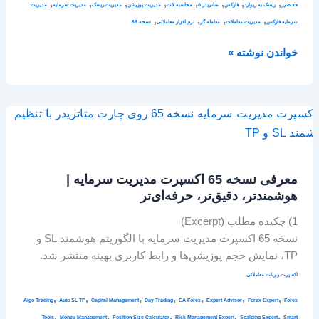
,
,
,
,
,
,
,
,
حد ضرر
ریسک به ریوارد
فارکس
متاتریدر ۵
محاسبه لات
مدیریت پوزیشن
مدیریت ریسک
مدیریت سرمایه
مدیریت
,
,
,
,
سرمایه فارکس
مدیریت معاملات
معامله گر
نرم افزار معاملاتی
نسخه 66
خواندن نوشته »
معرفی
نسخه
65
اکسپرت
معرفی نسخه 65 اکسپرت مدیریت سرمایه |
مدیریت
هوشمندتر، دقیق‌تر، حرفه‌ای‌تر
سرمایه
|
1) چکیده مطلب (Excerpt)
هوشمندتر،
نسخه 65 اکسپرت مدیریت سرمایه با الگوریتم هوشمند SL و
دقیق‌تر،
TP، نمایش حجم پوزیشن‌ها و رابط کاربری بهینه منتشر شد.
حرفه‌ای‌تر
اکسپرت و ربات معاملاتی
,
,
,
,
,
,
,
Algo Trading
Auto SL TP
Capital Management
Day Trading
EA Forex
Expert Advisor
Forex Expert
Forex
,
,
,
,
,
Tools
Money Management
Position Size Calculator
Risk Management Expert
Scalping Expert
Smart